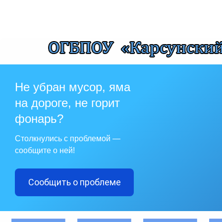
Не убран мусор, яма
на дороге, не горит
фонарь?
Столкнулись с проблемой —
сообщите о ней!
Сообщить о проблеме