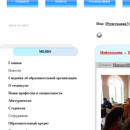
ГЛАВНОЕ
ПОИСК
ГОСПАБЛИКИ
Имя: (
Регистрация?
МЕНЮ
Информация
→
И
Главная
Добавил:
MatrosovM
Новости
Сведения об образовательной организации
О техникуме
Наши профессии и специальности
Абитуриентам
Студентам
Сотрудникам
Образовательный кредит