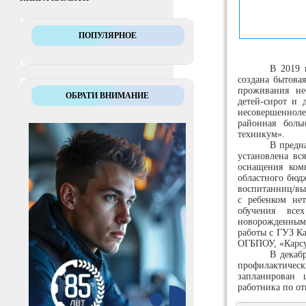
ПОПУЛЯРНОЕ
В 2019 
создана бытова
проживания не
ОБРАТИ ВНИМАНИЕ
детей-сирот и 
несовершеннол
районная бол
техникум».
В предн
установлена вс
оснащения ком
областного бюдж
воспитанниц/вып
с ребенком не
обучения все
новорожденным
работы с ГУЗ К
ОГБПОУ, «Карс
В декаб
профилактичес
запланирован 
работника по от