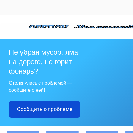
28
Не убран мусор, яма
на дороге, не горит
фонарь?
Столкнулись с проблемой —
сообщите о ней!
Сообщить о проблеме